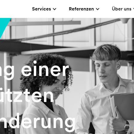
Services
Referenzen
Über uns
g einer
ützten
änderung