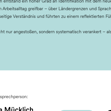
n entstand ein hoher Grad an Identifikation mit dem neu
Arbeitsalltag greifbar – über Ländergrenzen und Sprach
itige Verständnis und führten zu einem reflektierten Fü
ht nur angestoßen, sondern systematisch verankert – als 
nsprechperson:
a Mücklich