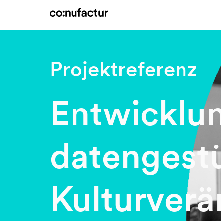
Projektreferenz
Entwicklun
datengest
Kulturver